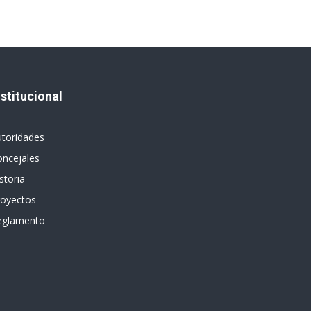
nstitucional
utoridades
oncejales
storia
royectos
eglamento