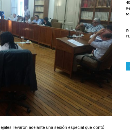
40
Re
to
I
P
ejales llevaron adelante una sesión especial que contó