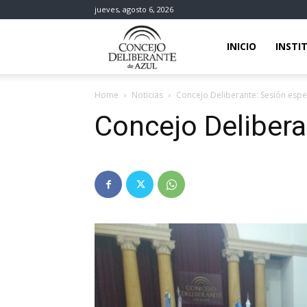
jueves, agosto 6, 2026
Concejo
INICIO
INSTI
Home
Noticias
Concejo Deliberante: Sesión espe
deliberante
Concejo Delibera
de
Azul