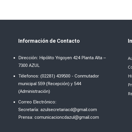
Información de Contacto
I
Dirección: Hipólito Yrigoyen 424 Planta Alta –
A
7300 AZUL
C
Hi
Télefonos: (02281) 439500 - Conmutador
municipal 559 (Recepción) y 544
P
(Administración)
R
Correo Electrónico:
Secretaría: azulsecretariacd@gmail.com
Prensa: comunicacioncdazul@gmail.com